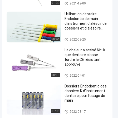
Dossiers dentaires de K
01:30
2021-12-09
Utilisation dentaire
Endodontic de main
d'instrument d'alésoir de
dossiers et d'alésoirs
21mm d'anti fracture
Dossiers dentaires de K
00:46
2022-03-25
La chaleur a activé Niti K
que dentaire classe
tordre le CE résistant
approuvé
Dossiers dentaires de K
00:18
2022-04-01
Dossiers Endodontic des
dossiers K d'instrument
dentaire pour l'usage de
main
Dossiers dentaires de K
01:06
2022-03-17