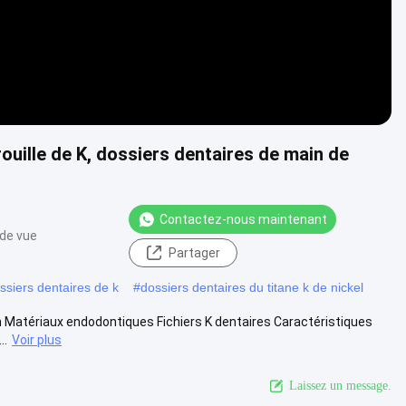
ouille de K, dossiers dentaires de main de
Contactez-nous maintenant
 de vue
Partager
ossiers dentaires de k
#
dossiers dentaires du titane k de nickel
ain Matériaux endodontiques Fichiers K dentaires Caractéristiques
..
Voir plus
Laissez un message.