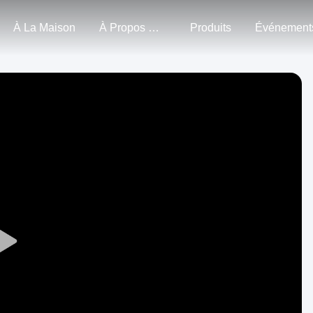
À La Maison
À Propos De Nous
Produits
Événement
Play
Video