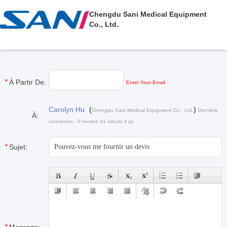
Chengdu Sani Medical Equipment
Co., Ltd.
À Partir De:
Enter Your Email
Carolyn Hu
(
)
Chengdu Sani Medical Equipment Co., Ltd.
Dernière
À:
connexion : 0 heures 41 minuts Il ya
Sujet: