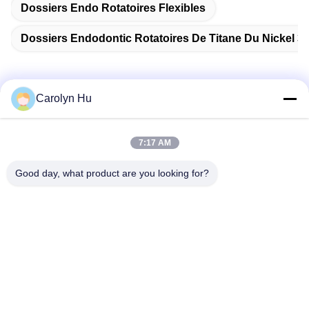
Dossiers Endo Rotatoires Flexibles
Dossiers Endodontic Rotatoires De Titane Du Nickel 3
Carolyn Hu
Contactez rapidement
7:17 AM
Adresse
Good day, what product are you looking for?
No. 2204, bâtiment A, avenue AUX. de la place No.666
Jincheng, secteur de Gaoxin, Chengdu, Chine.
Télégramme
86-28-83361652
E-mail
Carolyn@sanimedical.cn