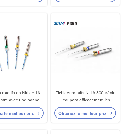
 rotatifs en Niti de 16
Fichiers rotatifs Niti à 300 tr/min
 mm avec une bonne
: coupent efficacement les
 de coupe et une super
documents tout en les
z le meilleur prix
Obtenez le meilleur prix
flexibilité
protégeant. Durée de
conservation de 5 ans.