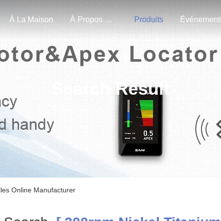
À La Maison
À Propos De Nous
Produits
Événement
Search Result
iles Online Manufacturer