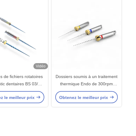
Vidéo
 de fichiers rotatoires
Dossiers soumis à un traitement
ic dentaires BS 03/15
thermique Endo de 300rpm
04/20 06/25
19mm Niti pour le canal
z le meilleur prix
Obtenez le meilleur prix
radiculaire Treatmant