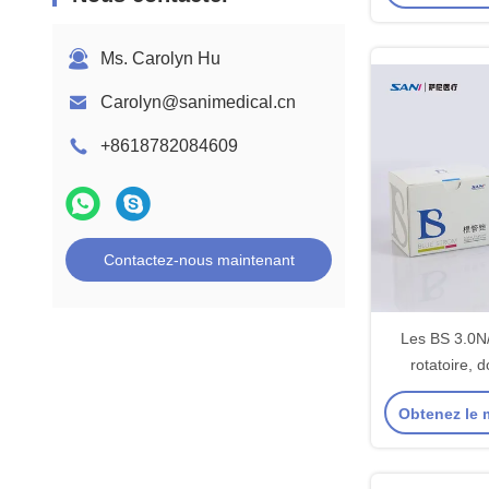
sé
Ms. Carolyn Hu
Carolyn@sanimedical.cn
+8618782084609
Contactez-nous maintenant
Les BS 3.0N
rotatoire,
rotatoires a
Obtenez le m