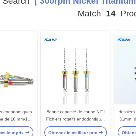
 Search
[ 300rpm Nickel Titanium 
Match
14
Prod
ifs endodontiques
Bonne capacité de coupe NITI
dossiers 
tane de 16 mm/19
Fichiers rotatifs endodontiques
31mm, d
efficacement les
en alliage avec une durée de
Niti de
eilleur prix
Obtenez le meilleur prix
Obtene
 en assurant leur
conservation de 5 ans