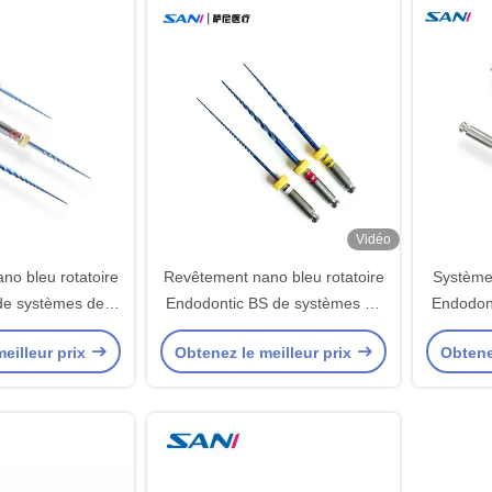
Vidéo
no bleu rotatoire
Revêtement nano bleu rotatoire
Systèmes
de systèmes de
Endodontic BS de systèmes de
Endodont
e Niti 2.5N/CM
fichiers
eilleur prix
Obtenez le meilleur prix
Obtene