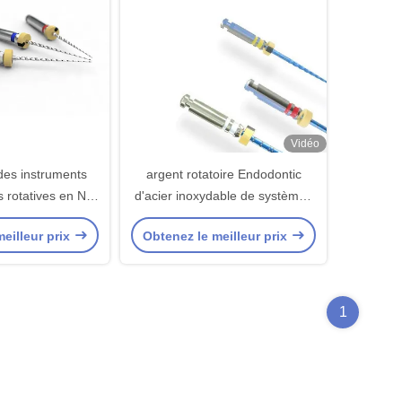
Vidéo
des instruments
argent rotatoire Endodontic
s rotatives en Niti
d'acier inoxydable de systèmes
nne capacité de
de fichiers de 28mm
eilleur prix
Obtenez le meilleur prix
ouple de 2,0 N.cm
1