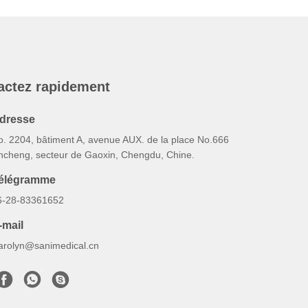
actez rapidement
dresse
o. 2204, bâtiment A, avenue AUX. de la place No.666
incheng, secteur de Gaoxin, Chengdu, Chine.
élégramme
6-28-83361652
-mail
arolyn@sanimedical.cn