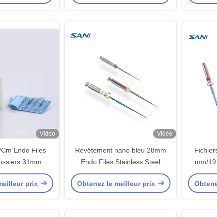
curité
Vidéo
Vidéo
/Cm Endo Files
Revêtement nano bleu 28mm
Fichiers
 dossiers 31mm
Endo Files Stainless Steel
mm/19
rgentés en métal
rotatoire sûr
capacité
eilleur prix
Obtenez le meilleur prix
Obtene