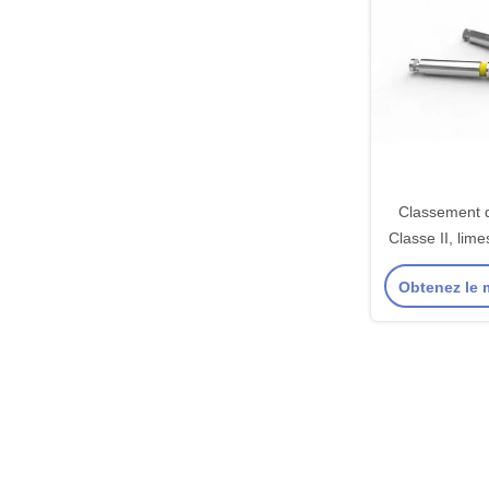
Classement 
Classe II, lime
avec une bo
Obtenez le m
coupe et un c