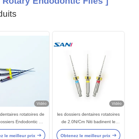
Rotary Endodontic Files ]
uits
Vidéo
Vidéo
dentaires rotatoires de
les dossiers dentaires rotatoires
ossiers Endodontic de
de 2.0N/Cm Niti badinent le
 revêtement nano bleu
dossier pour le traitement de
z le meilleur prix
Obtenez le meilleur prix
canal radiculaire 3pcs/Pack