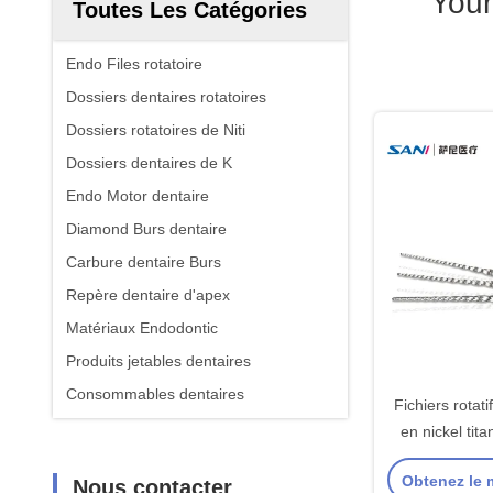
Your
Toutes Les Catégories
Endo Files rotatoire
Dossiers dentaires rotatoires
Dossiers rotatoires de Niti
Dossiers dentaires de K
Endo Motor dentaire
Diamond Burs dentaire
Carbure dentaire Burs
Repère dentaire d'apex
Matériaux Endodontic
Produits jetables dentaires
Consommables dentaires
Fichiers rotat
en nickel ti
mm : coupent 
Obtenez le m
Nous contacter
documents tout