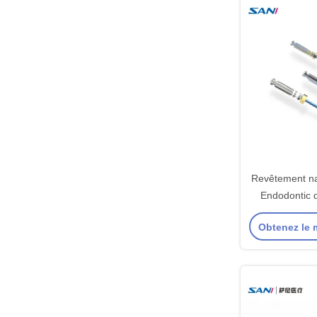
Revêtement na
Endodontic 
fichiers d
Obtenez le m