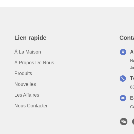
Lien rapide
Cont
À La Maison
A
N
À Propos De Nous
J
Produits
T
Nouvelles
8
Les Affaires
E
Nous Contacter
C