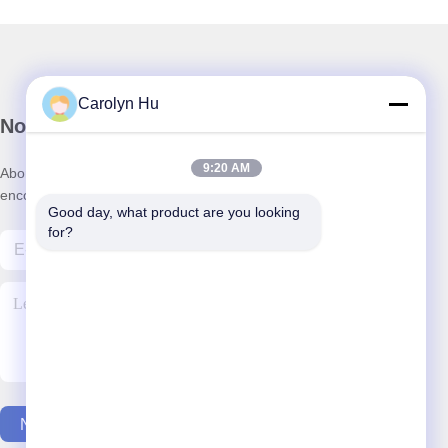
Carolyn Hu
Notre newsletter
9:20 AM
Abonnez-vous à notre newsletter pour des réductions et plus
encore.
Good day, what product are you looking 
for?
Nous Contacter