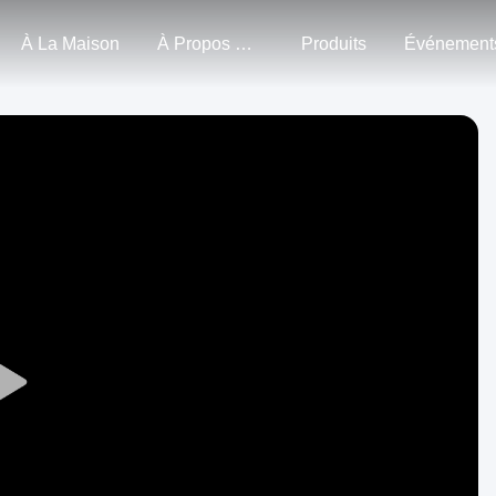
À La Maison
À Propos De Nous
Produits
Événement
Play
Video