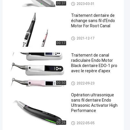
grand
Endo Motor dentaire
00:37
2023-03-31
Traitement dentaire de
échange sans fil d'Endo
Motor For Root Canal
Endo Motor dentaire
2021-12-17
00:17
Traitement de canal
radiculaire Endo Motor
Black dentaire EDO-1 pro
avec le repère d'apex
Endo Motor dentaire
00:50
2022-09-23
Opération ultrasonique
sans fil dentaire Endo
Ultrasonic Activator High
Performance
Endo Motor dentaire
00:26
2022-05-05