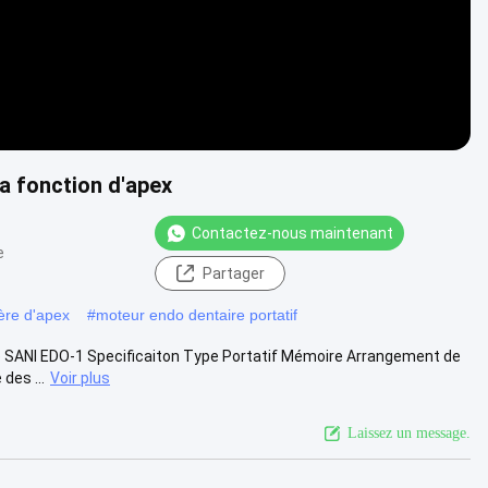
a fonction d'apex
Contactez-nous maintenant
e
Partager
ère d'apex
#
moteur endo dentaire portatif
e SANI EDO-1 Specificaiton Type Portatif Mémoire Arrangement de
des ...
Voir plus
Laissez un message.