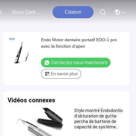
s
Nous Contacter
Citation
Endo Motor dentaire portatif EDO-1 pro
avec la fonction d'apex
Contactez-nous maintenant
En savoir plus
Vidéos connexes
Stylo montré Endodontic
d'obturation de gutta-
percha de batterie de
capacité de système
d'obturation de SANI