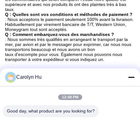
supérieure et avec nos produits ils ont des plaintes très à bas
taux.
Q : Quelles sont vos conditions et méthodes de paiement ?
: Nous acceptons le paiement seulement 100% avant la livraison.
Habituellement par virement bancaire de T/T, Western Union,
Moneygram tout sont acceptés.
Q : Comment embarquez-vous des marchandises ?
: Nous sommes très qualifiés en arrangeant le transport par la
mer, par avion et par le messager pour exprimer, car nous nous
transportons beaucoup et nous avons un bon
taux d'escompte pour vous. Également nous pouvons nous
transporter à votre expéditeur si vous indiquez un.
Carolyn Hu
Les Étiquettes:
12:48 PM
Burs Dentaires De Diamant D'OEM
Good day, what product are you looking for?
Burs Dentaires D'acier Inoxydable De 11mm
Burs Dentaires De Diamant De 8mm