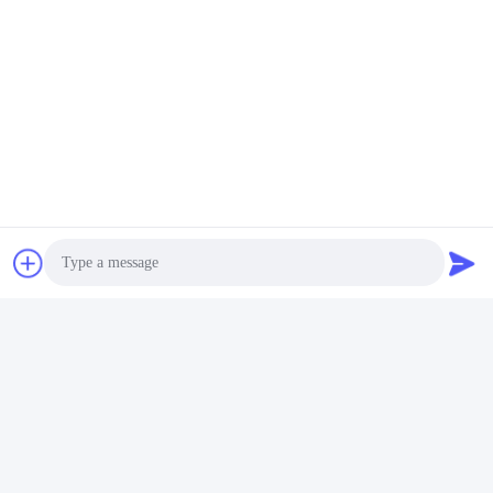
Contactez rapidement
Adresse
No. 2204, bâtiment A, avenue AUX. de la place No.666
Jincheng, secteur de Gaoxin, Chengdu, Chine.
Télégramme
86-28-83361652
E-mail
Carolyn@sanimedical.cn
Photo
Video Call
Politique de confidentialité
|
Plan du site
| La Chine est bonne.
Audio Call