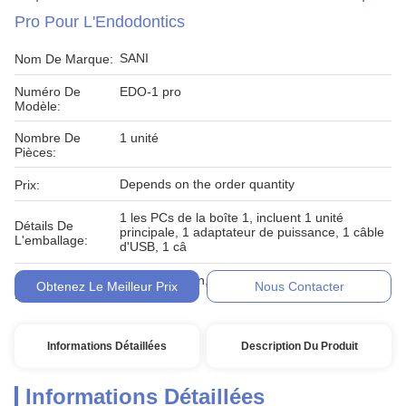
Pro Pour L'Endodontics
SANI
Nom De Marque:
Numéro De
EDO-1 pro
Modèle:
Nombre De
1 unité
Pièces:
Depends on the order quantity
Prix:
1 les PCs de la boîte 1, incluent 1 unité
Détails De
principale, 1 adaptateur de puissance, 1 câble
L'emballage:
d'USB, 1 câ
Conditions De
Western Union, T/T,
Obtenez Le Meilleur Prix
Nous Contacter
Paiement:
Informations Détaillées
Description Du Produit
Informations Détaillées