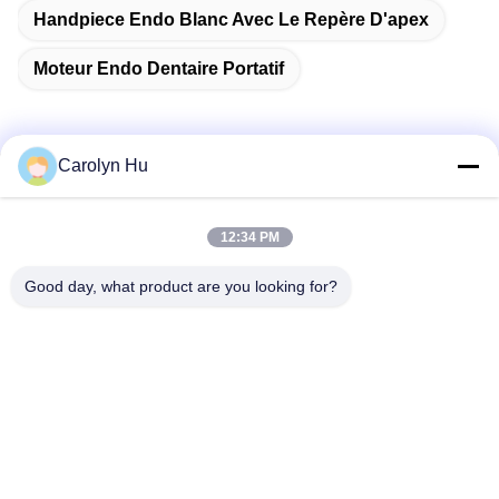
Handpiece Endo Blanc Avec Le Repère D'apex
Moteur Endo Dentaire Portatif
Carolyn Hu
Contactez rapidement
12:34 PM
Adresse
Good day, what product are you looking for?
No. 2204, bâtiment A, avenue AUX. de la place No.666
Jincheng, secteur de Gaoxin, Chengdu, Chine.
Télégramme
86-28-83361652
E-mail
Carolyn@sanimedical.cn