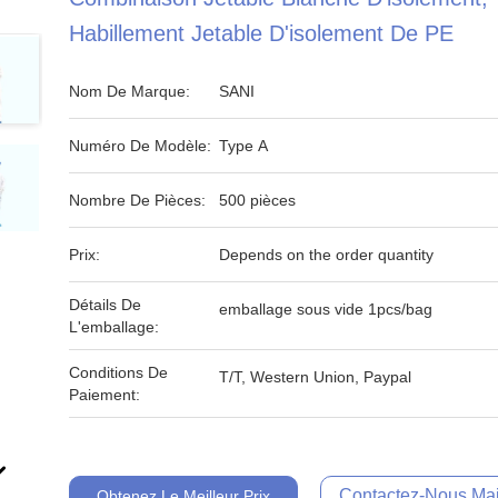
Habillement Jetable D'isolement De PE
Nom De Marque:
SANI
Numéro De Modèle:
Type A
Nombre De Pièces:
500 pièces
Prix:
Depends on the order quantity
Détails De
emballage sous vide 1pcs/bag
L'emballage:
Conditions De
T/T, Western Union, Paypal
Paiement:
Contactez-Nous Mai
Obtenez Le Meilleur Prix