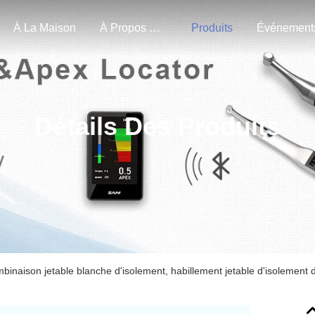
À La Maison
À Propos De Nous
Produits
Événement
Détails Des Produits
binaison jetable blanche d'isolement, habillement jetable d'isolement 