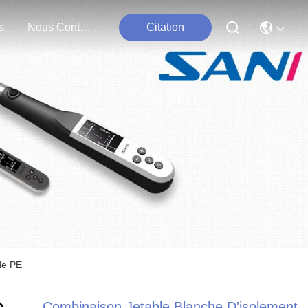
s
Nous Contacter
Citation
de PE
Combinaison Jetable Blanche D'isolement,