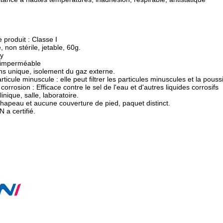
e produit : Classe I
é, non stérile, jetable, 60g.
ty
e imperméable
ens unique, isolement du gaz externe.
ticule minuscule : elle peut filtrer les particules minuscules et la pouss
corrosion : Efficace contre le sel de l'eau et d'autres liquides corrosifs
linique, salle, laboratoire.
chapeau et aucune couverture de pied, paquet distinct.
 a certifié.