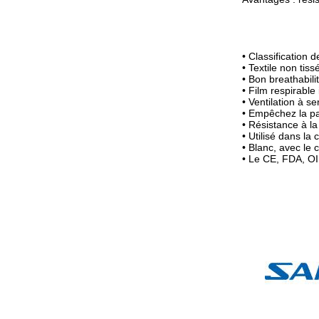
• Classification d
• Textile non tiss
• Bon breathabili
• Film respirabl
• Ventilation à s
• Empêchez la par
• Résistance à la 
• Utilisé dans la c
• Blanc, avec le 
• Le CE, FDA, OIN