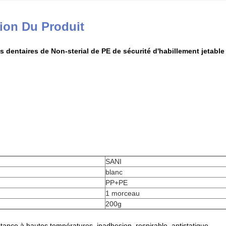
ion Du Produit
es dentaires de Non-sterial de PE de sécurité d'habillement jetable
SANI
blanc
PP+PE
1 morceau
200g
stance à hautes températures, inadhesion, respirable, antistatique