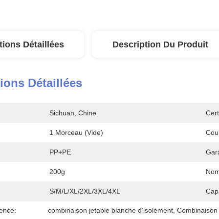
tions Détaillées
Description Du Produit
ions Détaillées
Sichuan, Chine
Cert
1 Morceau (vide)
Coul
PP+PE
Gara
200g
Nom
S/M/L/XL/2XL/3XL/4XL
Cap
ence:
combinaison jetable blanche d'isolement
, 
Combinaison 