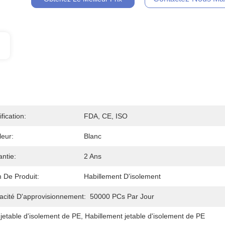
ification:
FDA, CE, ISO
eur:
Blanc
ntie:
2 Ans
 De Produit:
Habillement D'isolement
acité D'approvisionnement:
50000 PCs Par Jour
jetable d'isolement de PE
, 
Habillement jetable d'isolement de PE