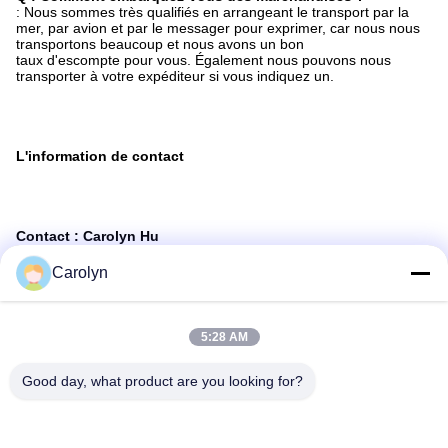
: Nous sommes très qualifiés en arrangeant le transport par la
mer, par avion et par le messager pour exprimer, car nous nous
transportons beaucoup et nous avons un bon
taux d'escompte pour vous. Également nous pouvons nous
transporter à votre expéditeur si vous indiquez un.
L'information de contact
Contact : Carolyn Hu
Carolyn
Whatsapp/téléphone : +86 18782084609
Wechat : Carolynhk
5:28 AM
Email :
Carolyn@sanimedical.cn
Good day, what product are you looking for?
Le bureau s'ajoutent : 2204, bloc A, place aux., avenue de 666
Jincheng, zone de pointe, Chengdu, Chine