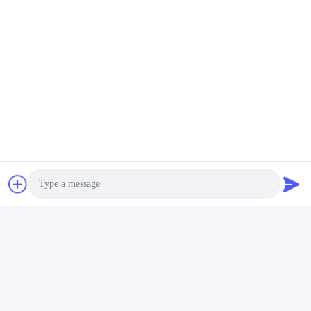
Les Étiquettes:
Burs Dentaires De Diamant D'OEM
Burs Dentaires D'acier Inoxydable De 11mm
Burs Dentaires De Diamant De 8mm
Contactez rapidement
Adresse
No. 2204, bâtiment A, avenue AUX. de la place No.666
Jincheng, secteur de Gaoxin, Chengdu, Chine.
Photo
Télégramme
Video Call
86-28-83361652